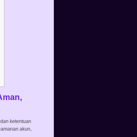
Aman,
 dan ketentuan
 keamanan akun,