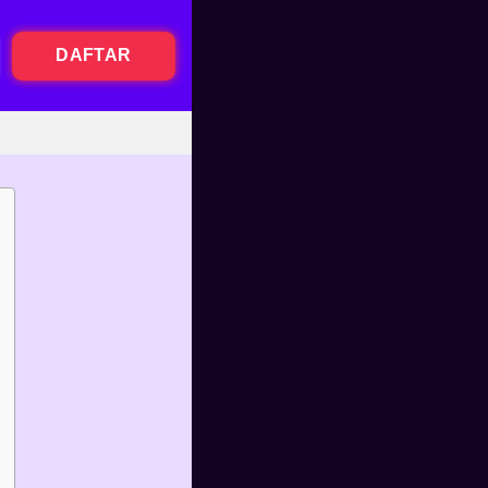
DAFTAR