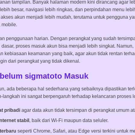
an tampilan. Banyak halaman modern kini dirancang agar leb
lebih besar, navigasi lebih ringkas, dan perpindahan menu lebi
kses akun menjadi lebih mudah, terutama untuk pengguna ya
 mobile.
an penggunaan harian. Dengan perangkat yang sudah tersimpa
 dasar, proses masuk akun bisa menjadi lebih singkat. Namun, 
n kebiasaan keamanan yang baik, agar akun tidak rentan terha
gin dari perangkat yang tidak dikenal.
ebelum sigmatoto Masuk
, ada beberapa hal sederhana yang sebaiknya dipastikan terl
ah-langkah ini sangat berpengaruh terhadap kelancaran proses l
t pribadi
agar data akun tidak tersimpan di perangkat umum at
nternet stabil
, baik dari Wi-Fi maupun data seluler.
terbaru
seperti Chrome, Safari, atau Edge versi terkini untuk