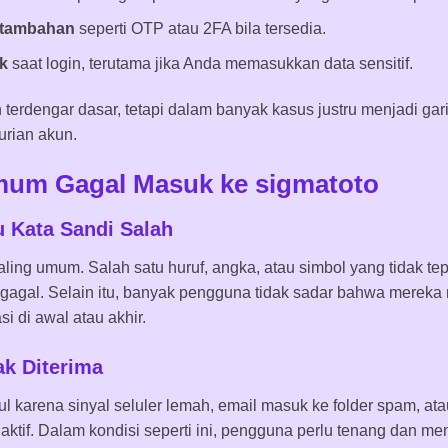
i tambahan
seperti OTP atau 2FA bila tersedia.
ik
saat login, terutama jika Anda memasukkan data sensitif.
terdengar dasar, tetapi dalam banyak kasus justru menjadi gar
urian akun.
um Gagal Masuk ke sigmatoto
u Kata Sandi Salah
aling umum. Salah satu huruf, angka, atau simbol yang tidak te
gagal. Selain itu, banyak pengguna tidak sadar bahwa mereka 
 di awal atau akhir.
ak Diterima
ul karena sinyal seluler lemah, email masuk ke folder spam, at
 aktif. Dalam kondisi seperti ini, pengguna perlu tenang dan 