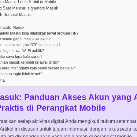
to Masuk Lebih Stabil di Mobile
g Saat Mencari sigmatoto Masuk
h Berhasil Masuk
gmatoto Masuk
atoto Masuk bisa dilakukan lewat browser HP?
 selalu gagal masuk ke akun?
rus dilakukan jika OTP tidak masuk?
 login lewat Wi-Fi publik?
ika saya lupa kata sandi?
man masuk kembali ke awal terus?
 perlu mengganti kata sandi secara berkala?
alaman login tidak resmi?
rnal
Masuk: Panduan Akses Akun yang 
Praktis di Perangkat Mobile
astikan setiap aktivitas digital Anda mengikuti hukum setempat
Artikel ini disusun untuk tujuan informasi, dengan fokus pada
ta praktik penggunaan yang lebih aman di perangkat mobile.