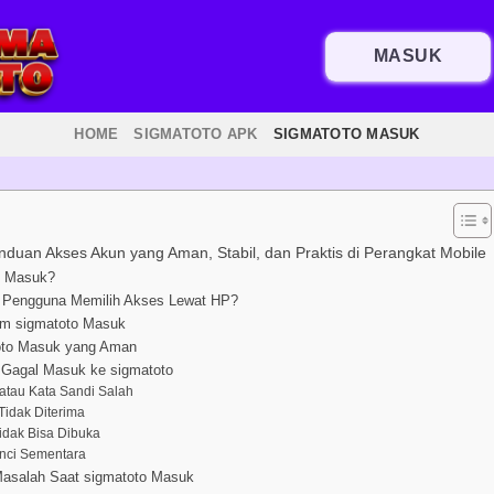
MASUK
HOME
SIGMATOTO APK
SIGMATOTO MASUK
s
duan Akses Akun yang Aman, Stabil, dan Praktis di Perangkat Mobile
o Masuk?
Pengguna Memilih Akses Lewat HP?
um sigmatoto Masuk
toto Masuk yang Aman
Gagal Masuk ke sigmatoto
atau Kata Sandi Salah
Tidak Diterima
idak Bisa Dibuka
unci Sementara
Masalah Saat sigmatoto Masuk