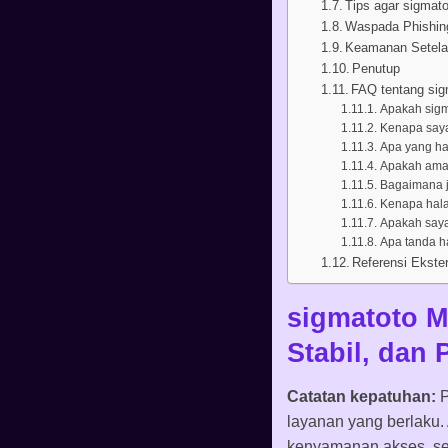
Tips agar sigmato
Waspada Phishin
Keamanan Setela
Penutup
FAQ tentang si
Apakah sigm
Kenapa saya
Apa yang ha
Apakah aman
Bagaimana j
Kenapa hala
Apakah saya
Apa tanda h
Referensi Ekste
sigmatoto 
Stabil, dan 
Catatan kepatuhan:
P
layanan yang berlaku. 
kenyamanan akses, ser