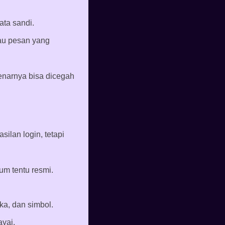
ata sandi.
tau pesan yang
enarnya bisa dicegah
ilan login, tetapi
m tentu resmi.
ka, dan simbol.
ayai.