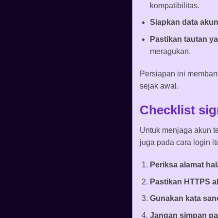
kompatibilitas.
Siapkan data aku
Pastikan tautan y
meragukan.
Persiapan ini membant
sejak awal.
Checklist s
Untuk menjaga akun te
juga pada cara login i
Periksa alamat ha
Pastikan HTTPS ak
Gunakan kata sand
Jangan simpan p