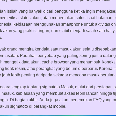
ah istilah yang banyak dicari pengguna ketika ingin mengakse
 memeriksa status akun, atau menemukan solusi saat halaman m
onesia, kebiasaan menggunakan smartphone untuk aktivitas onli
akun yang praktis, ringan, dan stabil menjadi salah satu hal y
.
yak orang mengira kendala saat masuk akun selalu disebabkan 
rmasalah. Padahal, penyebab yang paling sering justru datang 
ah mengetik data akun, cache browser yang menumpuk, koneksi y
g tidak resmi, atau perangkat yang belum diperbarui. Karena 
 jauh lebih penting daripada sekadar mencoba masuk berulang 
secara lengkap tentang sigmatoto Masuk, mulai dari persiapan s
masuk, kebiasaan yang membuat akses lebih lancar, hingga 
 login. Di bagian akhir, Anda juga akan menemukan FAQ yang
akun sigmatoto di perangkat mobile.